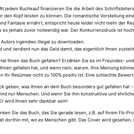
t jedem Buchkauf finanzieren Sie die Arbeit des Schriftstelle
er den Kopf leisten zu können. Die romantische Vorstellung ein
und Fantasie ernährt, entspricht heute leider nicht mehr der Rea
ls es jemals zuvor notwendig war. Der Konkurrenzdruck ist hoch
 Autors irgendwo illegal zu downloaden.
and und verdient nun das Geld damit, das eigentlich Ihnen zusteh
. Hat Ihnen das Buch gefallen? Erzählen Sie es im Freundes- un
 Ihnen gefallen hat, und wenn nein, warum. Ihre Meinung könne
n Ihr Resümee nicht zu 100% positiv ist: Eine schlechte Bewert
ck geben, was Ihnen an dem Buch besonders gut gefallen hat – 
ind nur Menschen. Und wenn Sie ihm konstruktive und ehrliche 
Er wird Ihnen sehr dankbar sein!
nken Sie das Buch, das Sie gerade lesen, z.B. auf Ihrem Fb-Prof
l dorthin mit, wo es Menschen gibt. Das Cover wird gesehen, u