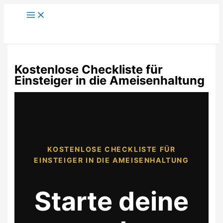
Zum
Inhalt
springen
Kostenlose Checkliste für
Einsteiger in die Ameisenhaltung
KOSTENLOSE CHECKLISTE FÜR
EINSTEIGER IN DIE AMEISENHALTUNG
Starte deine