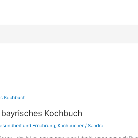
s bayrisches Kochbuch
esundheit und Ernährung
,
Kochbücher
/
Sandra
rge – das ist es, woran man zuerst denkt, wenn man sich Bayer