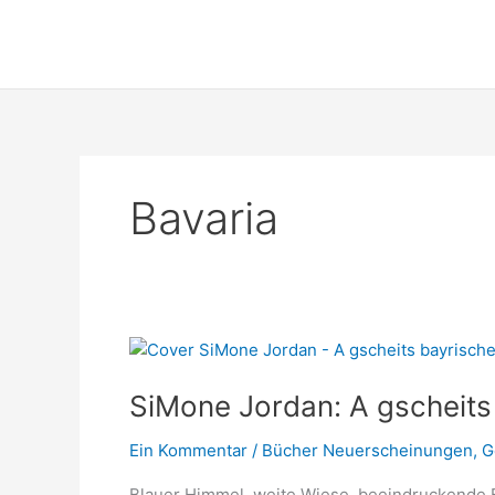
Zum
Inhalt
springen
Bavaria
SiMone Jordan: A gscheit
Ein Kommentar
/
Bücher Neuerscheinungen
,
G
Blauer Himmel, weite Wiese, beeindruckende Be