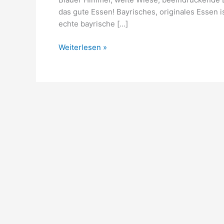
das gute Essen! Bayrisches, originales Essen i
echte bayrische […]
SiMone
Weiterlesen »
Jordan:
A
gscheits
bayrisches
Kochbuch