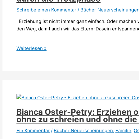
Schreibe einen Kommentar
/
Bücher Neuerscheinunge
Erziehung ist nicht immer ganz einfach. Oder machen wi
den Weg, damit auch wir das Eltern-Dasein entspanne
=============================================
Bianca
Weiterlesen »
Oster-
Petry:
Einschlafen
ohne
Mama
und
Papa
–
Bianca Oster-Petry: Erziehen o
und
ohne zu schreien und ohne die 
ohne
zu
Ein Kommentar
/
Bücher Neuerscheinungen
,
Familie
,
Os
schreien