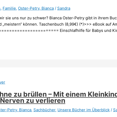
n
,
Familie
,
Oster-Petry, Bianca
/
Sandra
r sie uns nur zu schwer? Bianca Oster-Petry gibt in ihrem Buch 
nd „meistern“ können. Taschenbuch (8,99€) (*)>>> eBook auf 
================= Einschlafhilfe für Babys und Kind
hne zu brüllen – Mit einem Kleinkin
Nerven zu verlieren
ter-Petry, Bianca
,
Sachbücher
,
Unsere Bücher im Überblick
/
S