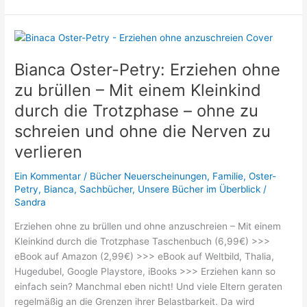
Petry:
Einschlafen
ohne
Mama
Bianca Oster-Petry: Erziehen ohne
und
zu brüllen – Mit einem Kleinkind
Papa
–
durch die Trotzphase – ohne zu
und
schreien und ohne die Nerven zu
ohne
verlieren
zu
schreien
Ein Kommentar
/
Bücher Neuerscheinungen
,
Familie
,
Oster-
&
Petry, Bianca
,
Sachbücher
,
Unsere Bücher im Überblick
/
Erziehen
Sandra
ohne
zu
Erziehen ohne zu brüllen und ohne anzuschreien – Mit einem
brüllen
Kleinkind durch die Trotzphase Taschenbuch (6,99€) >>>
|
eBook auf Amazon (2,99€) >>> eBook auf Weltbild, Thalia,
Sammelband:
Hugedubel, Google Playstore, iBooks >>> Erziehen kann so
Bundle:
einfach sein? Manchmal eben nicht! Und viele Eltern geraten
So
regelmäßig an die Grenzen ihrer Belastbarkeit. Da wird