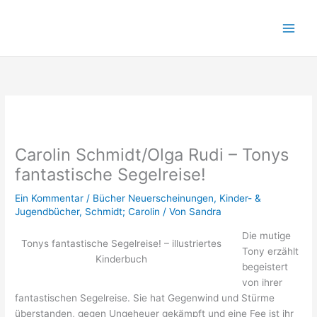
Zum
Inhalt
springen
Carolin Schmidt/Olga Rudi – Tonys
fantastische Segelreise!
Ein Kommentar
/
Bücher Neuerscheinungen
,
Kinder- &
Jugendbücher
,
Schmidt; Carolin
/ Von
Sandra
Die mutige
Tonys fantastische Segelreise! – illustriertes
Tony erzählt
Kinderbuch
begeistert
von ihrer
fantastischen Segelreise. Sie hat Gegenwind und Stürme
überstanden, gegen Ungeheuer gekämpft und eine Fee ist ihr